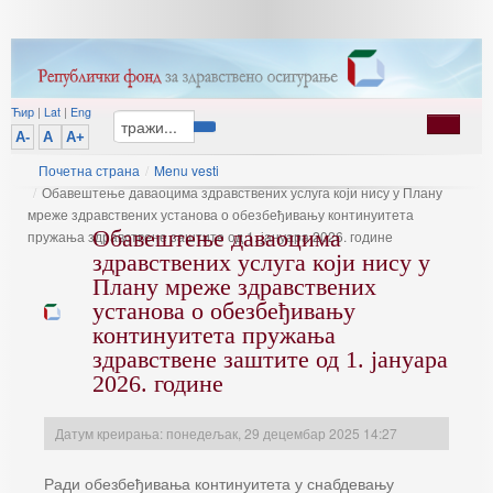
Ћир
|
Lat
|
Eng
A-
A
A+
Почетна страна
/
Menu vesti
/
Обавештење даваоцима здравствених услуга који нису у Плану
мреже здравствених установа о обезбеђивању континуитета
Обавештење даваоцима
пружања здравствене заштите од 1. јануара 2026. године
здравствених услуга који нису у
Плану мреже здравствених
установа о обезбеђивању
континуитета пружања
здравствене заштите од 1. јануара
2026. године
Датум креирања: понедељак, 29 децембар 2025 14:27
Ради обезбеђивања континуитета у снабдевању