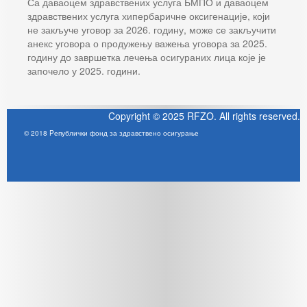
Са даваоцем здравствених услуга БМПО и даваоцем
здравствених услуга хипербаричне оксигенације, који
не закључе уговор за 2026. годину, може се закључити
анекс уговора о продужењу важења уговора за 2025.
годину до завршетка лечења осигураних лица које је
започело у 2025. години.
Copyright © 2025 RFZO. All rights reserved.
© 2018 Pепублички фонд за здравствено осигурање
Joomla! 3 Templates