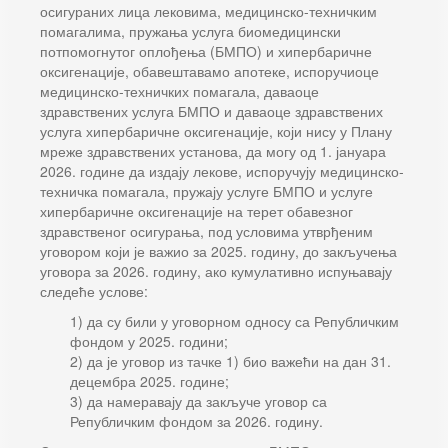
осигураних лица лековима, медицинско-техничким
помагалима, пружања услуга биомедицински
потпомогнутог оплођења (БМПО) и хипербаричне
оксигенације, обавештавамо апотеке, испоручиоце
медицинско-техничких помагала, даваоце
здравствених услуга БМПО и даваоце здравствених
услуга хипербаричне оксигенације, који нису у Плану
мреже здравствених установа, да могу од 1. јануара
2026. године да издају лекове, испоручују медицинско-
техничка помагала, пружају услуге БМПО и услуге
хипербаричне оксигенације на терет обавезног
здравственог осигурања, под условима утврђеним
уговором који је важио за 2025. годину, до закључења
уговора за 2026. годину, ако кумулативно испуњавају
следеће услове:
1) да су били у уговорном односу са Републичким
фондом у 2025. години;
2) да је уговор из тачке 1) био важећи на дан 31.
децембра 2025. године;
3) да намеравају да закључе уговор са
Републичким фондом за 2026. годину.