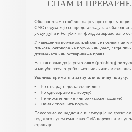
СПАМ И ПРЕВАРНЕ
Обавештавамо грађане да је у претходном перио
СМС порука које се представљају као обавештења
укључујући и Републички фонд за здравствено ос
У наведеним порукама грађани се позивају да кл
линкове, одговоре на поруку или унесу своје лич
докумената или остваривања права.
Наглашавамо да је реч о
спам (phishing) порук
и могућа злоупотреба њихових личних и финансиј
Уколико примите овакву или сличну поруку:
• Не отварајте достављени линк;
• Не одговарајте на поруку;
• Не уносите личне или банкарске податке;
• Одмах обришите поруку.
Подсећамо да надлежне институције не траже о
података путем сумњивих СМС порука нити путем
страница.