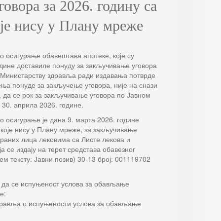
овора за 2026. годину са
оје нису у Плану мреже
о осигурање обавештава апотеке, које су
одине доставиле понуду за закључивање уговора
у Министарству здравља ради издавања потврде
ења понуде за закључење уговора, није на снази
 да се рок за закључивање уговора по Јавном
 30. априла 2026. године.
о осигурање је дана 9. марта 2026. године
 које нису у Плану мреже, за закључивање
раних лица лековима са Листе лекова и
а се издају на терет средстава обавезног
м тексту: Јавни позив) 30-13 број: 001119702
 да се испуњеност услова за обављање
е:
авља о испуњености услова за обављање