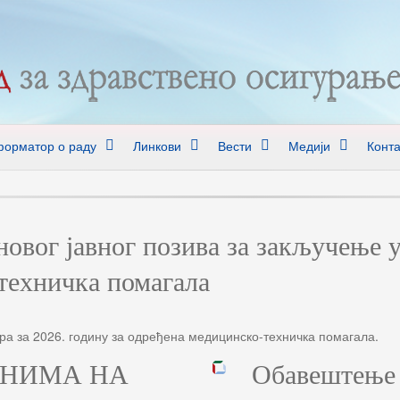
орматор о раду
Линкови
Вести
Медији
Конта
овог јавног позива за закључење у
техничка помагала
ора за 2026. годину за одређена медицинско-техничка помагала.
АНИМА НА
Обавештење 