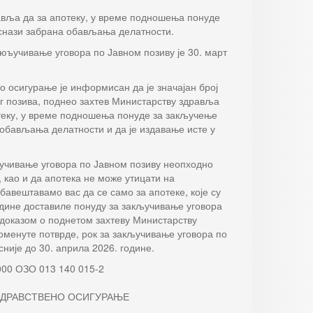
авља да за апотеку, у време подношења понуде
 снази забрана обављања делатности.
юъучивање уговора по Јавном позиву је 30. март
о осигурање је информисан да је значајан број
г позива, поднео захтев Министарству здравља
отеку, у време подношења понуде за закључење
а обављања делатности и да је издавање исте у
кључивање уговора по Јавном позиву неопходно
као и да апотека не може утицати на
бавештавамо вас да се само за апотеке, које су
одине доставиле понуду за закључивање уговора
 доказом о поднетом захтеву Министарству
менуте потврде, рок за закључивање уговора по
није до 30. априла 2026. године.
000 ОЗО 013 140 015-2
 ЗДРАВСТВЕНО ОСИГУРАЊЕ