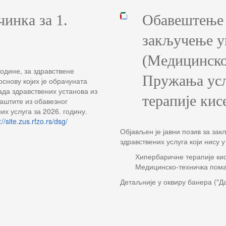
чинка за 1.
Обавештење о
закључење уг
(Медицинско
године, за здравствене
Пружања усл
основу којих је обрачуната
ада здравствених установа из
терапије кис
аштите из обавезног
х услуга за 2026. годину.
://site.zus.rfzo.rs/dsg/
Објављен је јавни позив за за
здравствених услуга који нису
Хипербаричне терапије ки
Медицинско-техничка пом
Детаљније у оквиру банера ("Д