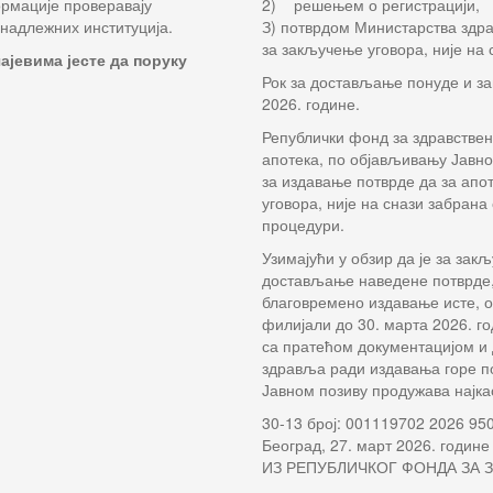
ормације проверавају
2) решењем о регистрацији,
надлежних институција.
З) потврдом Министарства здр
за закључење уговора, није на
ајевима јесте да поруку
Рок за достављање понуде и за
2026. године.
Републички фонд за здравствен
апотека, по објављивању Јавно
за издавање потврде да за ап
уговора, није на снази забран
процедури.
Узимајући у обзир да је за за
достављање наведене потврде, 
благовремено издавање исте, о
филијали до 30. марта 2026. г
са пратећом документацијом и
здравља ради издавања горе по
Јавном позиву продужава најкас
30-13 број: 001119702 2026 95
Београд, 27. март 2026. године
ИЗ РЕПУБЛИЧКОГ ФОНДА ЗА