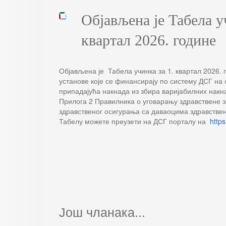
Објављена је Табела у
квартал 2026. године
Објављена је Табела учинка за 1. квартал 2026. 
установе које се финансирају по систему ДСГ на 
припадајућа накнада из збира варијабилних накн
Прилога 2 Правилника о уговарању здравствене з
здравственог осигурања са даваоцима здравствени
Табелу можете преузети на ДСГ порталу на
https
Још чланака...