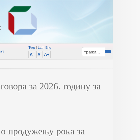
Ћир
|
Lat
|
Eng
кт
A-
A
A+
говора за 2026. годину за
о продужењу рока за