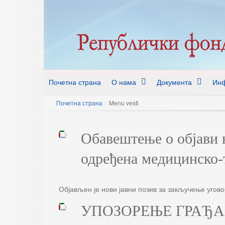
Почетна страна
О нама
Документа
Инф
Почетна страна
/
Menu vesti
Обавештење о објави н
одређена медицинско-
Објављен је нови јавни позив за закључење угов
УПОЗОРЕЊЕ ГРАЂ