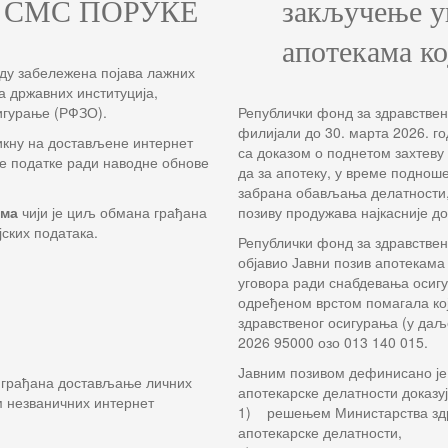
 СМС ПОРУКЕ
закључење уг
апотекама к
ду забележена појава лажних
 државних институција,
игурање (РФЗО).
Републички фонд за здравствен
филијали до 30. марта 2026. г
икну на достављене интернет
са доказом о поднетом захтев
не податке ради наводне обнове
да за апотеку, у време поднош
забрана обављања делатности,
ама
чији је циљ обмана грађана
позиву продужава најкасније до
ских података.
Републички фонд за здравствен
објавио Јавни позив апотекама
уговора ради снабдевања осигу
одређеном врстом помагала кој
здравственог осигурања (у даље
2026 95000 озо 013 140 015.
Јавним позивом дефинисано је
д грађана достављање личних
апотекарске делатности доказуј
 незваничних интернет
1) решењем Министарства здр
апотекарске делатности,