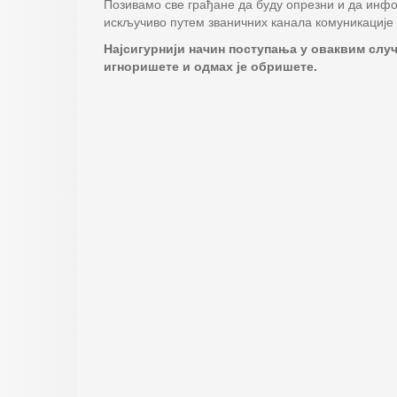
Позивамо све грађане да буду опрезни и да инф
искључиво путем званичних канала комуникације 
Најсигурнији начин поступања у оваквим случ
игноришете и одмах је обришете.