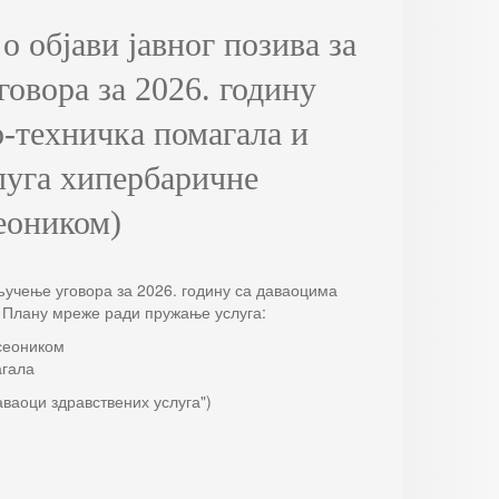
 објави јавног позива за
овора за 2026. годину
-техничка помагала и
уга хипербаричне
еоником)
кључење уговора за 2026. годину са даваоцима
 у Плану мреже ради пружање услуга:
сеоником
агала
аваоци здравствених услуга")