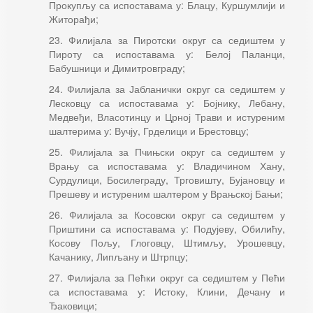
Прокупљу са испоставама у: Блацу, Куршумлији и
Житорађи;
23. Филијала за Пиротски округ са седиштем у
Пироту са испоставама у: Белој Паланци,
Бабушници и Димитровграду;
24. Филијала за Јабланички округ са седиштем у
Лесковцу са испоставама у: Бојнику, Лебану,
Медвеђи, Власотинцу и Црној Трави и истуреним
шалтерима у: Вучју, Грделици и Брестовцу;
25. Филијала за Пчињски округ са седиштем у
Врању са испоставама у: Владичином Хану,
Сурдулици, Босилеграду, Трговишту, Бујановцу и
Прешеву и истуреним шалтером у Врањској Бањи;
26. Филијала за Косовски округ са седиштем у
Приштини са испоставама у: Подујеву, Обилићу,
Косову Пољу, Глоговцу, Штимљу, Урошевцу,
Качанику, Липљану и Штрпцу;
27. Филијала за Пећки округ са седиштем у Пећи
са испоставама у: Истоку, Клини, Дечану и
Ђаковици;