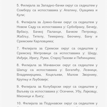
5. Филијала за Западно-бачки округ са седиштем у
Сомбору са испоставама у: Апатину, Оџацима и
Кули;
6. Филијала за Јужно-бачки округ са седиштем у
Новом Саду са испоставама у: Србобрану, Бечеју,
Врбасу, Бачкој Паланци, Бачком Петровцу,
Жабљу, Тителу, Темерину, Беочину, Бачу и
Сремским Карловцима;
7. Филијала за Сремски округ са седиштем у
Сремској Митровици са испоставама у: Шиду,
Инђији, Иригу, Руми, Старој Пазови и Пећинцима;
8. Филијала за Мачвански округ са седиштем у
Шапцу са испоставама у: Богатићу, Лозници,
Владимирцима, Коцељеви, Малом Зворнику,
Крупњу и Љубовији;
9. Филијала за Колубарски округ са седиштем у
Ваљеву са испоставама у: Осечини, Убу, Лајковцу,
Мионици и Љигу;
10. Филијала за Подунавски округ са седиштем у