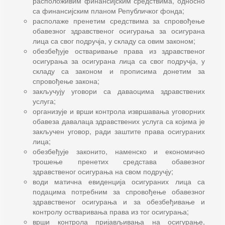
расположивим финансијским средствима, односно
са финансијским планом Републичког фонда;
располаже пренетим средствима за спровођење
обавезног здравственог осигурања за осигурана
лица са свог подручја, у складу са овим законом;
обезбеђује остваривање права из здравственог
осигурања за осигурана лица са свог подручја, у
складу са законом и прописима донетим за
спровођење закона;
закључују уговори са даваоцима здравствених
услуга;
организује и врши контрола извршавања уговорних
обавеза давалаца здравствених услуга са којима је
закључен уговор, ради заштите права осигураних
лица;
обезбеђује законито, наменско и економично
трошење пренетих средстава обавезног
здравственог осигурања на свом подручју;
води матична евиденција осигураних лица са
подацима потребним за спровођење обавезног
здравственог осигурања и за обезбеђивање и
контролу остваривања права из тог осигурања;
врши контрола пријављивања на осигурање,