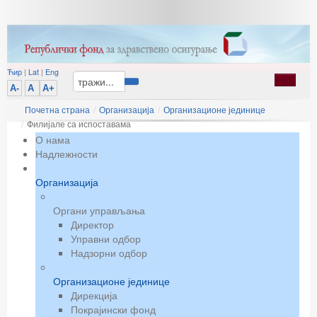
Ћир
|
Lat
|
Eng
A-
A
A+
Почетна страна
/
Организација
/
Организационе јединице
/
Филијале са испоставама
О нама
Надлежности
Организација
Органи управљања
Директор
Управни одбор
Надзорни одбор
Организационе јединице
Дирекција
Покрајински фонд