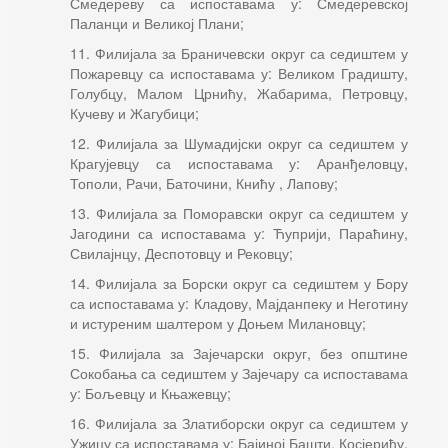
Смедереву са испоставама у: Смедеревској
Паланци и Великој Плани;
11. Филијала за Браничевски округ са седиштем у
Пожаревцу са испоставама у: Великом Градишту,
Голубцу, Малом Црнићу, Жабарима, Петровцу,
Кучеву и Жагубици;
12. Филијала за Шумадијски округ са седиштем у
Крагујевцу са испоставама у: Аранђеловцу,
Тополи, Рачи, Баточини, Книћу , Лапову;
13. Филијала за Поморавски округ са седиштем у
Јагодини са испоставама у: Ћуприји, Параћину,
Свилајнцу, Деспотовцу и Рековцу;
14. Филијала за Борски округ са седиштем у Бору
са испоставама у: Кладову, Мајданпеку и Неготину
и истуреним шалтером у Доњем Милановцу;
15. Филијала за Зајечарски округ, без општине
Сокобања са седиштем у Зајечару са испоставама
у: Бољевцу и Књажевцу;
16. Филијала за Златиборски округ са седиштем у
Ужицу са испоставама у: Бајиној Башти, Косјерићу,