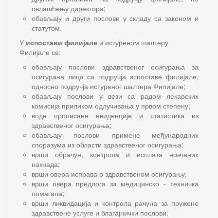
овлашћењу директора;
обављају и други послови у складу са законом и
статутом.
У
испостави филијале
и истуреном шалтеру
Филијале се:
обављају послови здравственог осигурања за
осигурана лица са подручја испоставе филијале,
односно подручја истуреног шалтера Филијале;
обављају послови у вези са радом лекарских
комисија приликом одлучивања у првом степену;
воде прописане евиденције и статистика из
здравственог осигурања;
обављају послови примене међународних
споразума из области здравственог осигурања;
врши обрачун, контрола и исплата новчаних
накнада;
врши овера исправа о здравственом осигурању;
врши овера предлога за медицинско - техничка
помагала;
врши ликвидација и контрола рачуна за пружене
здравствене услуге и благајнички послови;