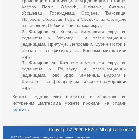
Грачаници и организационим јединицама Штрпце,
Косово Поље, Обилић, Штимље, Липљан,
Урошевац, Гораждевац, Осојане, Ђаковица,
Призрен, Ораховац, Гора и Средска- за филијале
за Косовски, Пећки и Призренски округ,
2. Филијали за Косовско-митровачки округ са
седиштем у Звечану и организационим
јединицама Прилужје, Лепосавић, Зубин Поток и
Звечан - за филијалу за Косовско-митровачки
округ,
3. Филијали за Косовско-поморавски округ са
седиштем у Ранилугу и организационим
јединицама Ново Брдо, Каменица, Будрига и
Шилово - за филијалу за Косовско-поморавски
округ.
Контакт податке свих филијала и испостава са
истуреним шалтерима можете пронаћи на страни
Контакт
.
Copyright © 2025 RFZO. All rights reserved.
© 2018 Pепублички фонд за здравствено осигурање