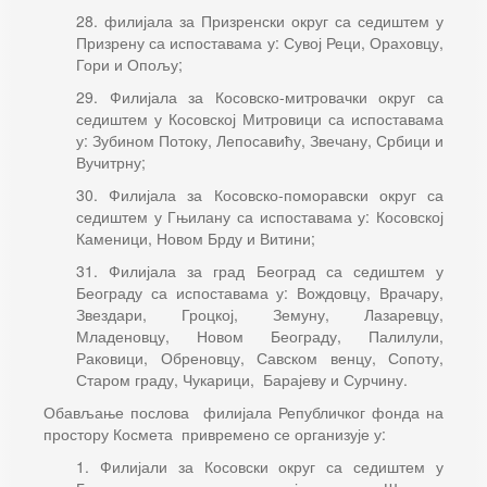
28. филијала за Призренски округ са седиштем у
Призрену са испоставама у: Сувој Реци, Ораховцу,
Гори и Опољу;
29. Филијала за Косовско-митровачки округ са
седиштем у Косовској Митровици са испоставама
у: Зубином Потоку, Лепосавићу, Звечану, Србици и
Вучитрну;
30. Филијала за Косовско-поморавски округ са
седиштем у Гњилану са испоставама у: Косовској
Каменици, Новом Брду и Витини;
31. Филијала за град Београд са седиштем у
Београду са испоставама у: Вождовцу, Врачару,
Звездари, Гроцкој, Земуну, Лазаревцу,
Младеновцу, Новом Београду, Палилули,
Раковици, Обреновцу, Савском венцу, Сопоту,
Старом граду, Чукарици, Барајеву и Сурчину.
Обављање послова филијала Републичког фонда на
простору Космета привремено се организује у:
1. Филијали за Косовски округ са седиштем у