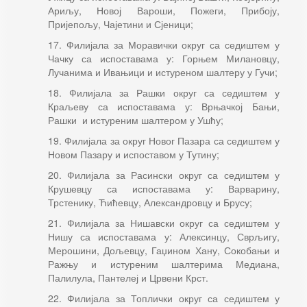
Ариљу, Новој Вароши, Пожеги, Прибоју,
Пријепољу, Чајетини и Сјеници;
17. Филијала за Моравички округ са седиштем у
Чачку са испоставама у: Горњем Милановцу,
Лучанима и Ивањици и истуреном шалтеру у Гучи;
18. Филијала за Рашки округ са седиштем у
Краљеву са испоставама у: Врњачкој Бањи,
Рашки и истуреним шалтером у Ушћу;
19. Филијала за округ Новог Пазара са седиштем у
Новом Пазару и испоставом у Тутину;
20. Филијала за Расински округ са седиштем у
Крушевцу са испоставама у: Варварину,
Трстенику, Ћићевцу, Александровцу и Брусу;
21. Филијала за Нишавски округ са седиштем у
Нишу са испоставама у: Алексинцу, Сврљигу,
Мерошини, Дољевцу, Гаџином Хану, Сокобањи и
Ражњу и истуреним шалтерима Медиана,
Палилула, Пантелеј и Црвени Крст.
22. Филијала за Топлички округ са седиштем у