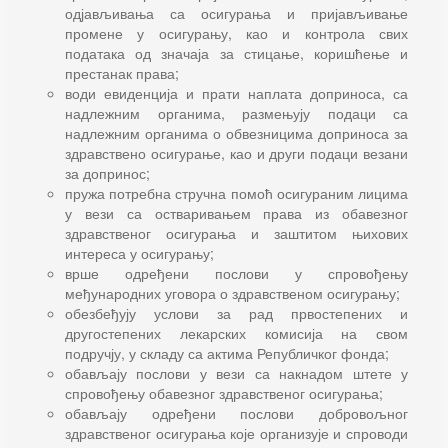
одјављивања са осигурања и пријављивање
промене у осигурању, као и контрола свих
података од значаја за стицање, коришћење и
престанак права;
води евиденција и прати наплата доприноса, са
надлежним органима, размењују подаци са
надлежним органима о обвезницима доприноса за
здравствено осигурање, као и други подаци везани
за допринос;
пружа потребна стручна помоћ осигураним лицима
у вези са остваривањем права из обавезног
здравственог осигурања и заштитом њихових
интереса у осигурању;
врше одређени послови у спровођењу
међународних уговора о здравственом осигурању;
обезбеђују услови за рад првостепених и
другостепених лекарских комисија на свом
подручју, у складу са актима Републичког фонда;
обављају послови у вези са накнадом штете у
спровођењу обавезног здравственог осигурања;
обављају одређени послови добровољног
здравственог осигурања које организује и спроводи