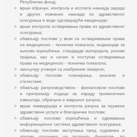
Републички фонд;
врши обрачун, контрола и исплата накнада зарада
и других новчаних накнада из здравственог
осигурања и воде одговарајуће евиденције;
врши контрола остваривања права из здравственог
осигурања;
обављају послови у вези са остваривањем права
на медицинско - техничка помагала, индикације за
њихово коришћење, стандарде материјала, рокове
трајања, као и начин и поступак остваривања
права на медицинско - техничка помагала;
закључују уговори са изабраним лекаром;
обављају послови планирања, анализе и
статистике;
обављају рачуноводствено - финансијски послови
и припремају подаци за израду тромесечних
извештаја, обрачуна и завршног рачуна;
врши ликвидација и контрола рачуна за пружене
здравствене услуге и благајнички послови;
обављају послови коришћења и одржавања
информационог система здравственог осигурања;
обављају послови заступања пред судовима и
другим органима на подручју филијале, по