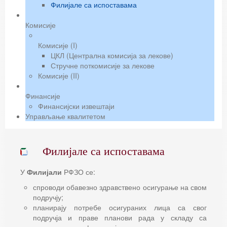
Филијале са испоставама
Комисије
Комисије (I)
ЦКЛ (Централна комисија за лекове)
Стручне поткомисије за лекове
Комисије (II)
Финансије
Финансијски извештаји
Управљање квалитетом
Филијале са испоставама
У
Филијали
РФЗО се:
спроводи обавезно здравствено осигурање на свом
подручју;
планирају потребе осигураних лица са свог
подручја и праве планови рада у складу са