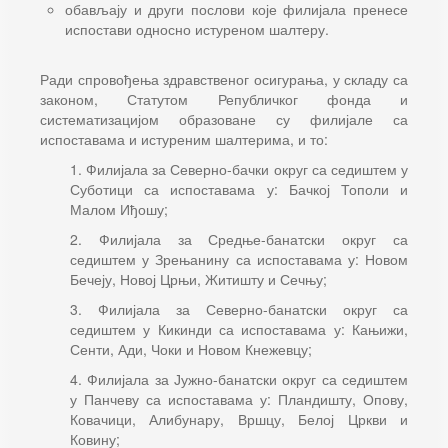
обављају и други послови које филијала пренесе
испостави односно истуреном шалтеру.
Ради спровођења здравственог осигурања, у складу са
законом, Статутом Републичког фонда и
систематизацијом образоване су филијале са
испоставама и истуреним шалтерима, и то:
1. Филијала за Северно-бачки округ са седиштем у
Суботици са испоставама у: Бачкој Тополи и
Малом Иђошу;
2. Филијала за Средње-банатски округ са
седиштем у Зрењанину са испоставама у: Новом
Бечеју, Новој Црњи, Житишту и Сечњу;
3. Филијала за Северно-банатски округ са
седиштем у Кикинди са испоставама у: Кањижи,
Сенти, Ади, Чоки и Новом Кнежевцу;
4. Филијала за Јужно-банатски округ са седиштем
у Панчеву са испоставама у: Пландишту, Опову,
Ковачици, Алибунару, Вршцу, Белој Цркви и
Ковину;