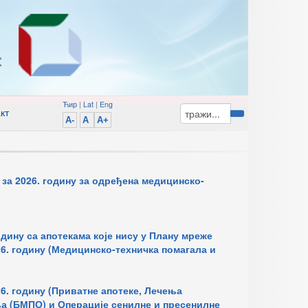
Ћир
|
Lat
|
Eng
кт
A-
A
A+
за 2026. годину за одређена медицинско-
ину са апотекама које нису у Плану мреже
6. годину (Медицинско-техничка помагала и
6. годину (Приватне апотеке, Лечења
а (БМПО) и Операције сенилне и пресенилне