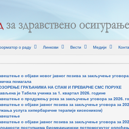
орматор о раду
Линкови
Вести
Медији
Конта
вештење о објави новог јавног позива за закључење уговора 
ничка помагала
ОЗОРЕЊЕ ГРАЂАНИМА НА СПАМ И ПРЕВАРНЕ СМС ПОРУКЕ
ављена је Табела учинка за 1. квартал 2026. године
вештење о продужењу рока за закључење уговора за 2026. год
вештење о објави јавног позива за закључење уговора за 202
жања услуга хипербаричне терапије кисеоником)
авештење
вештење о објави јавног позива за закључење уговора за 202
лодности поступцима биомедицински потпомогнутог оплођењ