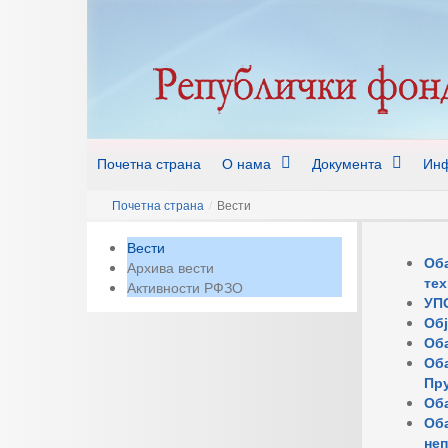
Почетна страна
О нама
Документа
Инф
Почетна страна
/
Вести
Вести
Оба
Архива вести
тех
Активности РФЗО
УП
Обј
Оба
Оба
Пру
Об
Оба
неп