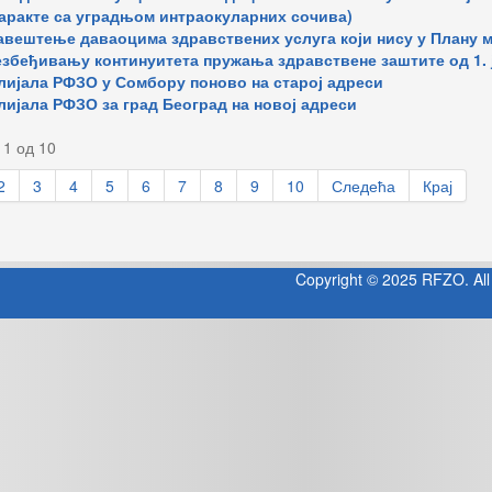
аракте са уградњом интраокуларних сочива)
вештење даваоцима здравствених услуга који нису у Плану 
збеђивању континуитета пружања здравствене заштите од 1. ј
ијала РФЗО у Сомбору поново на старој адреси
ијала РФЗО за град Београд на новој адреси
 1 од 10
2
3
4
5
6
7
8
9
10
Следећа
Крај
Copyright © 2025 RFZO. All 
Jooml