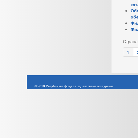
кат
Оба
обе
Фил
Фил
Страна
1
© 2018 Pепублички фонд за здравствено осигурање