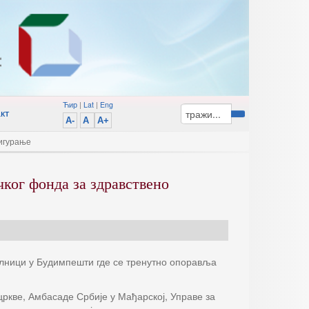
Ћир
|
Lat
|
Eng
кт
A-
A
A+
сигурање
ког фонда за здравствено
олници у Будимпешти где се тренутно опоравља
цркве, Амбасаде Србије у Мађарској, Управе за