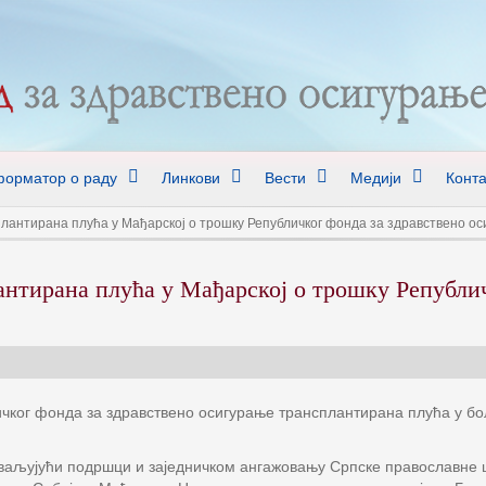
орматор о раду
Линкови
Вести
Медији
Конта
лантирана плућа у Мађарској о трошку Републичког фонда за здравствено о
нтирана плућа у Мађарској о трошку Републич
ичког фонда за здравствено осигурање трансплантирана плућа у б
ахваљујући подршци и заједничком ангажовању Српске православне 