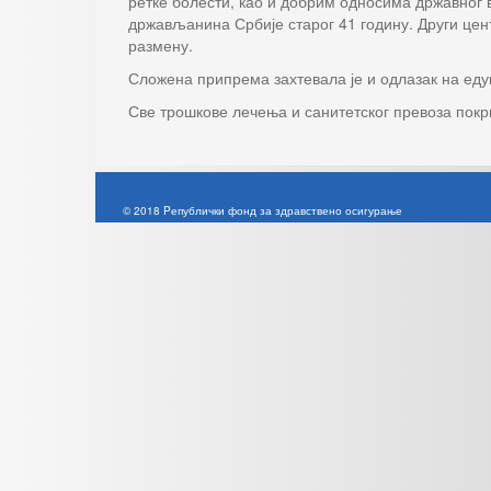
ретке болести, као и добрим односима државног 
држављанина Србије старог 41 годину. Други цент
размену.
Сложена припрема захтевала је и одлазак на еду
Све трошкове лечења и санитетског превоза покр
© 2018 Pепублички фонд за здравствено осигурање