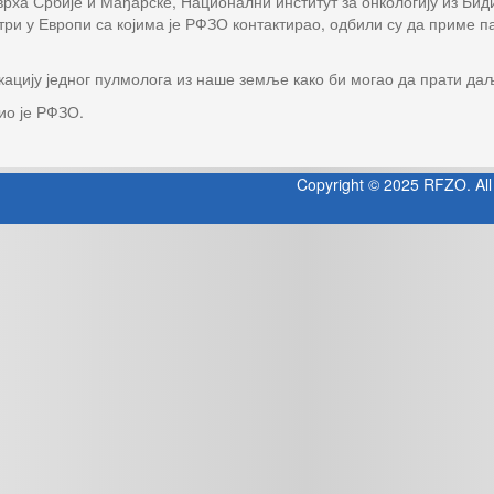
врха Србије и Мађарске, Национални институт за онкологију из Би
ри у Европи са којима је РФЗО контактирао, одбили су да приме па
кацију једног пулмолога из наше земље како би могао да прати да
ио је РФЗО.
Copyright © 2025 RFZO. All 
Jooml