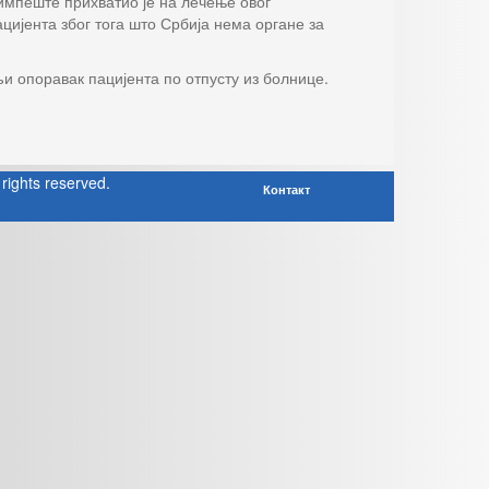
димпеште прихватио је на лечење овог
цијента због тога што Србија нема органе за
љи опоравак пацијента по отпусту из болнице.
rights reserved.
Контакт
a! 3 Templates