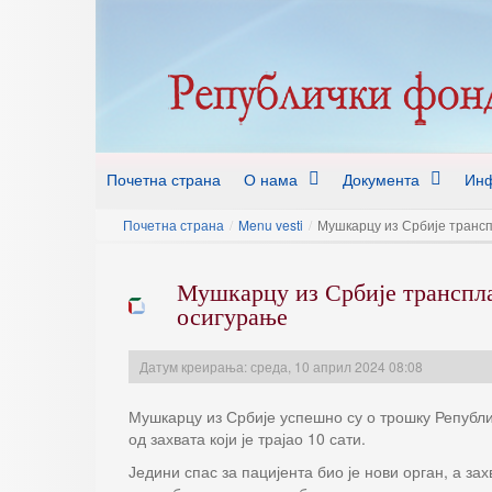
Почетна страна
О нама
Документа
Инф
Почетна страна
/
Menu vesti
/
Мушкарцу из Србије трансп
Мушкарцу из Србије транспла
осигурање
Датум креирања: среда, 10 април 2024 08:08
Мушкарцу из Србије успешно су о трошку Републ
од захвата који је трајао 10 сати.
Једини спас за пацијента био је нови орган, а з