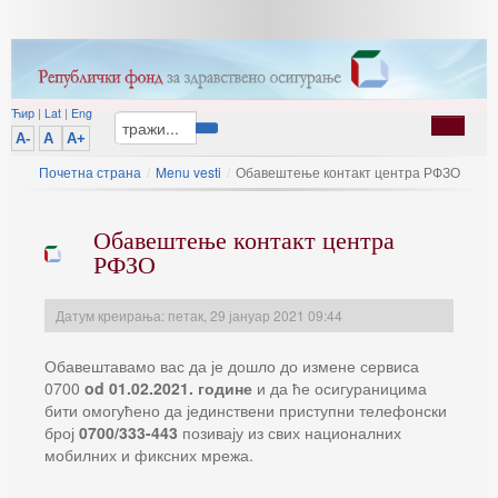
Ћир
|
Lat
|
Eng
A-
A
A+
Почетна страна
/
Menu vesti
/
Обавештење контакт центра РФЗО
Обавештење контакт центра
РФЗО
Датум креирања: петак, 29 јануар 2021 09:44
Обавештавамо вас да је дошло до измене сервиса
0700
od 01.02.2021. године
и да ће осигураницима
бити омогућено да јединствени приступни телефонски
број
0700/333-443
позивају из свих националних
мобилних и фиксних мрежа.