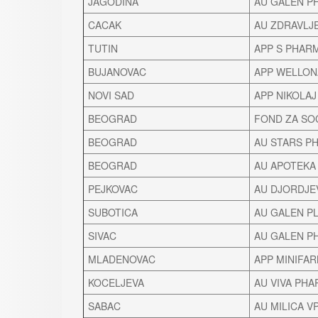
JAGODINA
AU GALEN P
CACAK
AU ZDRAVLJ
TUTIN
APP S PHAR
BUJANOVAC
APP WELLON
NOVI SAD
APP NIKOLAJ
BEOGRAD
FOND ZA SO
BEOGRAD
AU STARS P
BEOGRAD
AU APOTEKA
PEJKOVAC
AU DJORDJE
SUBOTICA
AU GALEN P
SIVAC
AU GALEN P
MLADENOVAC
APP MINIFA
KOCELJEVA
AU VIVA PH
SABAC
AU MILICA V