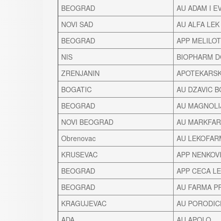
BEOGRAD
AU ADAM I E
NOVI SAD
AU ALFA LEK
BEOGRAD
APP MELILOT
NIS
BIOPHARM 
ZRENJANIN
APOTEKARS
BOGATIC
AU DZAVIC B
BEOGRAD
AU MAGNOLI
NOVI BEOGRAD
AU MARKFA
Obrenovac
AU LEKOFAR
KRUSEVAC
APP NENKOV
BEOGRAD
APP CECA L
BEOGRAD
AU FARMA P
KRAGUJEVAC
AU PORODIC
ADA
AU APOLO