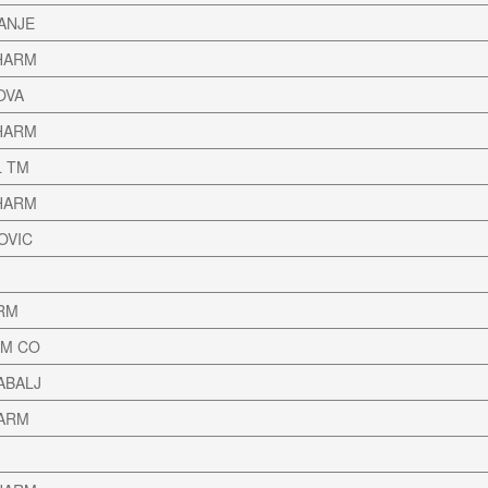
ANJE
HARM
OVA
HARM
L TM
HARM
OVIC
ARM
RM CO
ABALJ
HARM