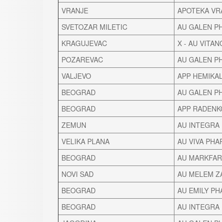
VRANJE
APOTEKA VR
SVETOZAR MILETIC
AU GALEN P
KRAGUJEVAC
X - AU VITAN
POZAREVAC
AU GALEN P
VALJEVO
APP HEMIKA
BEOGRAD
AU GALEN P
BEOGRAD
APP RADENK
ZEMUN
AU INTEGRA
VELIKA PLANA
AU VIVA PH
BEOGRAD
AU MARKFA
NOVI SAD
AU MELEM Z
BEOGRAD
AU EMILY P
BEOGRAD
AU INTEGRA