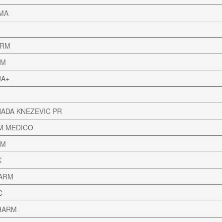
MA
ARM
RM
JA+
NADA KNEZEVIC PR
M MEDICO
RM
K
HARM
C
HARM