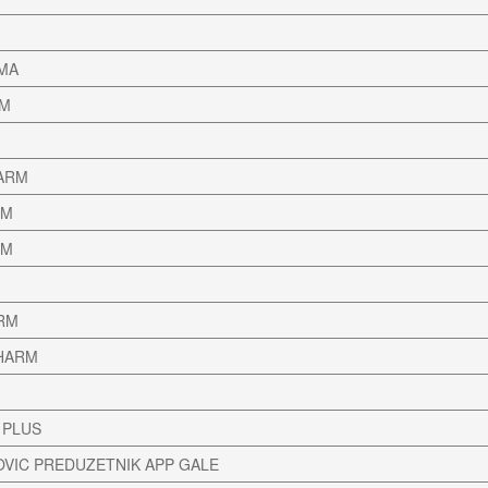
MA
RM
ARM
RM
RM
ARM
PHARM
 PLUS
OVIC PREDUZETNIK APP GALE