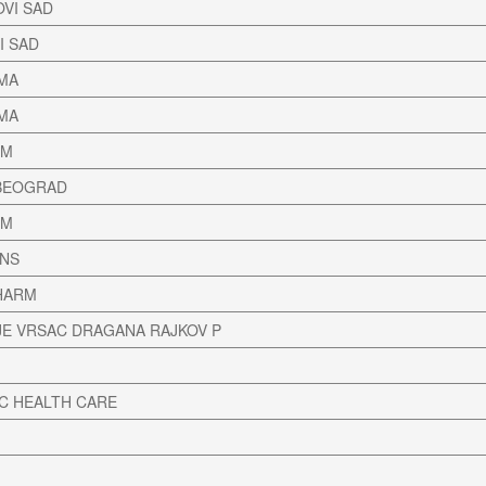
VI SAD
I SAD
MA
MA
RM
BEOGRAD
RM
-NS
HARM
JE VRSAC DRAGANA RAJKOV P
IC HEALTH CARE