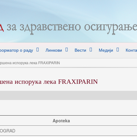
орматор о раду
Линкови
Вести
Медији
Конта
извршена испорука лека FRAXIPARIN
вршена испорука лека FRAXIPARIN
Apoteka
BEOGRAD