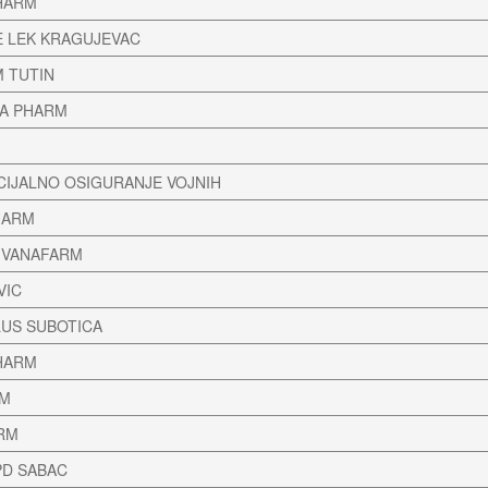
HARM
E LEK KRAGUJEVAC
M TUTIN
A PHARM
CIJALNO OSIGURANJE VOJNIH
HARM
 VANAFARM
VIC
LUS SUBOTICA
HARM
RM
ARM
PD SABAC