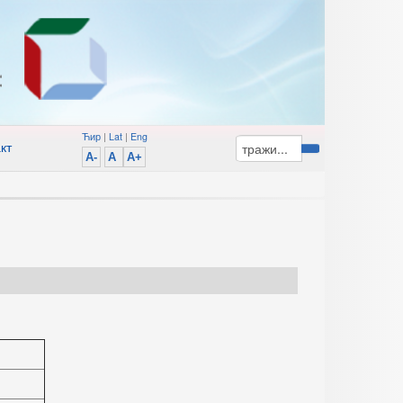
Ћир
|
Lat
|
Eng
кт
A-
A
A+