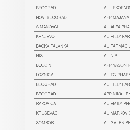
BEOGRAD
AU LEKOFAR
NOVI BEOGRAD
APP MAJANA
SIMANOVCI
AU ALFA PH
KRNJEVO
AU FILLY FA
BACKA PALANKA
AU FARMACI
NIS
AU NIS
BEOCIN
APP YASON 
LOZNICA
AU TG-PHAR
BEOGRAD
AU FILLY FA
BEOGRAD
APP NIKA LE
RAKOVICA
AU EMILY P
KRUSEVAC
AU MARKOVI
SOMBOR
AU GALEN P