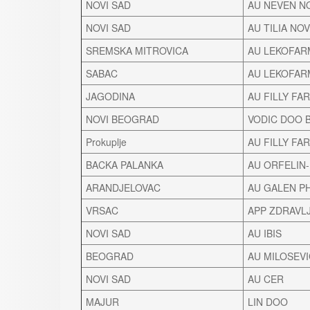
NOVI SAD
AU NEVEN NO
NOVI SAD
AU TILIA NOV
SREMSKA MITROVICA
AU LEKOFAR
SABAC
AU LEKOFAR
JAGODINA
AU FILLY FA
NOVI BEOGRAD
VODIC DOO 
Prokuplje
AU FILLY FA
BACKA PALANKA
AU ORFELIN
ARANDJELOVAC
AU GALEN P
VRSAC
APP ZDRAVL
NOVI SAD
AU IBIS
BEOGRAD
AU MILOSEV
NOVI SAD
AU CER
MAJUR
LIN DOO