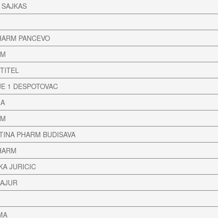
 SAJKAS
HARM PANCEVO
RM
TITEL
JE 1 DESPOTOVAC
MA
RM
TINA PHARM BUDISAVA
HARM
KA JURICIC
MAJUR
MA