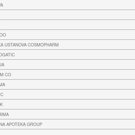
VA
DOO
KA USTANOVA COSMOPHARM
OGATIC
JA
RM CO
MA
IC
EK
RIMA
NA APOTEKA GROUP