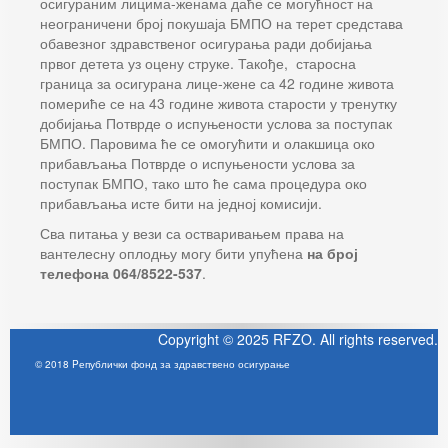
осигураним лицима-женама даће се могућност на
неограничени број покушаја БМПО на терет средстава
обавезног здравственог осигурања ради добијања
првог детета уз оцену струке. Такође, старосна
граница за осигурана лице-жене са 42 године живота
помериће се на 43 године живота старости у тренутку
добијања Потврде о испуњености услова за поступак
БМПО. Паровима ће се омогућити и олакшица око
прибављања Потврде о испуњености услова за
поступак БМПО, тако што ће сама процедура око
прибављања исте бити на једној комисији.
Сва питања у вези са остваривањем права на
вантелесну оплодњу могу бити упућена
на број
телефона 064/8522-537
.
Copyright © 2025 RFZO. All rights reserved.
© 2018 Pепублички фонд за здравствено осигурање
Joomla! 3 Templates