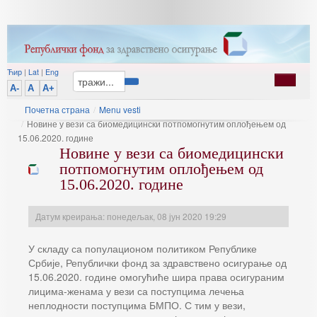
Ћир
|
Lat
|
Eng
A-
A
A+
Почетна страна
/
Menu vesti
/
Новине у вези са биомедицински потпомогнутим оплођењем од
15.06.2020. године
Новине у вези са биомедицински
потпомогнутим оплођењем од
15.06.2020. године
Датум креирања: понедељак, 08 јун 2020 19:29
У складу са популационом политиком Републике
Србије, Републички фонд за здравствено осигурање од
15.06.2020. године омогућиће шира права осигураним
лицима-женама у вези са поступцима лечења
неплодности поступцима БМПО. С тим у вези,